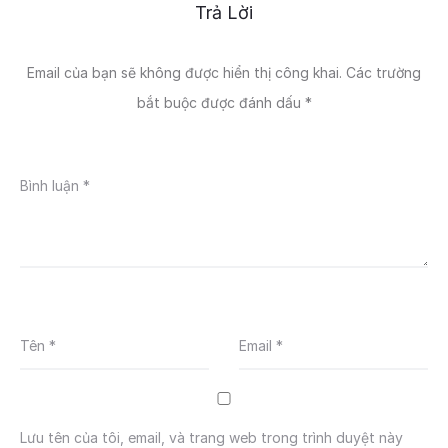
Trả Lời
Email của bạn sẽ không được hiển thị công khai.
Các trường
bắt buộc được đánh dấu
*
Bình luận
*
Tên
*
Email
*
Lưu tên của tôi, email, và trang web trong trình duyệt này