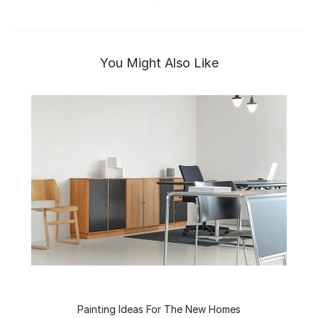
hướng
bài
viết
You Might Also Like
Painting Ideas For The New Homes