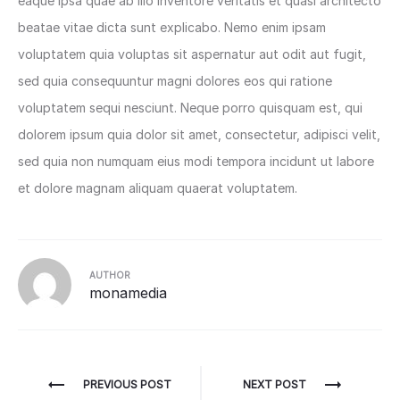
eaque ipsa quae ab illo inventore veritatis et quasi architecto
beatae vitae dicta sunt explicabo. Nemo enim ipsam
voluptatem quia voluptas sit aspernatur aut odit aut fugit,
sed quia consequuntur magni dolores eos qui ratione
voluptatem sequi nesciunt. Neque porro quisquam est, qui
dolorem ipsum quia dolor sit amet, consectetur, adipisci velit,
sed quia non numquam eius modi tempora incidunt ut labore
et dolore magnam aliquam quaerat voluptatem.
AUTHOR
monamedia
Điều
PREVIOUS POST
NEXT POST