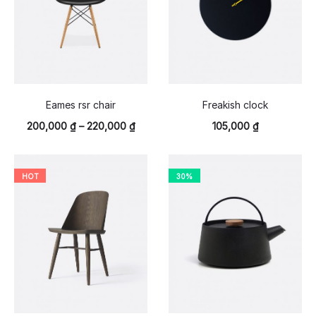
Eames rsr chair
Freakish clock
200,000
₫
–
220,000
₫
105,000
₫
HOT
30%