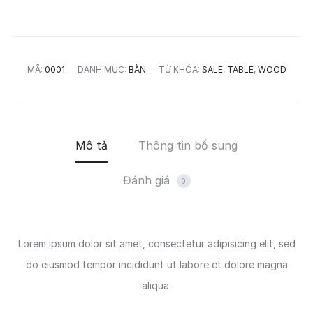
MÃ:
0001
DANH MỤC:
BÀN
TỪ KHÓA:
SALE
,
TABLE
,
WOOD
Mô tả
Thông tin bổ sung
Đánh giá
0
Lorem ipsum dolor sit amet, consectetur adipisicing elit, sed
do eiusmod tempor incididunt ut labore et dolore magna
aliqua.