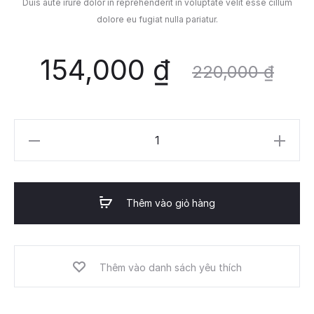
Duis aute irure dolor in reprehenderit in voluptate velit esse cillum
dolore eu fugiat nulla pariatur.
154,000
₫
220,000
₫
4.9
Desk,
Single
Drawer
Thêm vào giỏ hàng
số
lượng
Thêm vào danh sách yêu thích