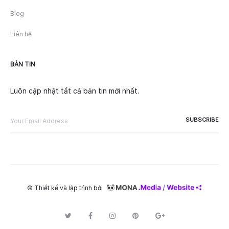
Blog
Liên hệ
BẢN TIN
Luôn cập nhật tất cả bản tin mới nhất.
© Thiết kế và lập trình bởi
T
F
I
P
G
w
a
n
i
o