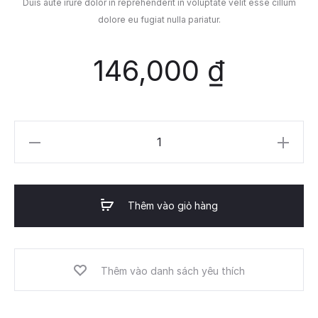
Duis aute irure dolor in reprehenderit in voluptate velit esse cillum
dolore eu fugiat nulla pariatur.
146,000
₫
Bilberry
pendant
lamp
số
Thêm vào giỏ hàng
lượng
Thêm vào danh sách yêu thích