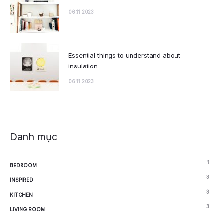
06.11 2023
Essential things to understand about
insulation
06.11 2023
Danh mục
1
BEDROOM
3
INSPIRED
3
KITCHEN
3
LIVING ROOM