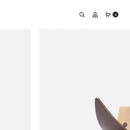
Tìm
Tài
0
kiếm
khoản