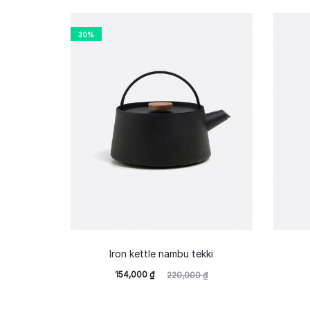
30%
Iron kettle nambu tekki
154,000
₫
220,000
₫