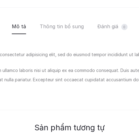
Mô tả
Thông tin bổ sung
Đánh giá
0
consectetur adipisicing elit, sed do eiusmod tempor incididunt ut l
 ullamco laboris nisi ut aliquip ex ea commodo consequat. Duis aute i
iat nulla pariatur. Excepteur sint occaecat cupidatat accusantium d
Sản phẩm tương tự