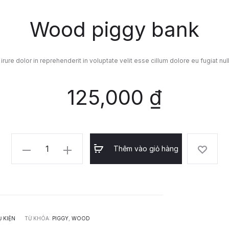
Wood piggy bank
irure dolor in reprehenderit in voluptate velit esse cillum dolore eu fugiat null
125,000
₫
Wood
Thêm vào giỏ hàng
piggy
bank
số
lượng
 KIỆN
TỪ KHÓA:
PIGGY
,
WOOD