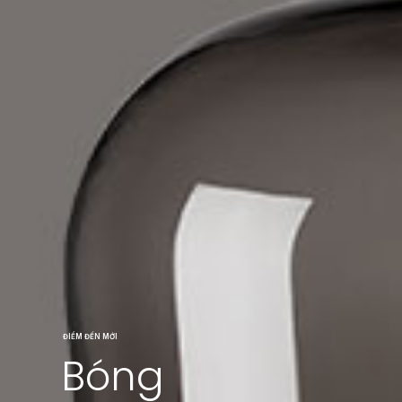
ĐIỂM ĐẾN MỚI
Bóng