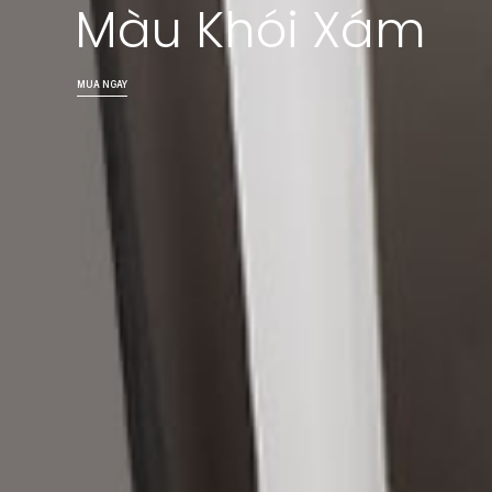
Màu Khói Xám
MUA NGAY