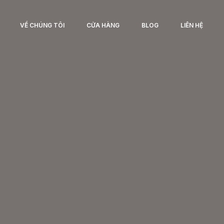
VỀ CHÚNG TÔI
CỬA HÀNG
BLOG
LIÊN HỆ