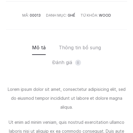
MÃ:
00013
DANH MỤC:
GHẾ
TỪ KHÓA:
WOOD
Mô tả
Thông tin bổ sung
Đánh giá
0
Lorem ipsum dolor sit amet, consectetur adipisicing elit, sed
do eiusmod tempor incididunt ut labore et dolore magna
aliqua.
Ut enim ad minim veniam, quis nostrud exercitation ullamco
laboris nisi ut aliquip ex ea commodo consequat. Duis aute