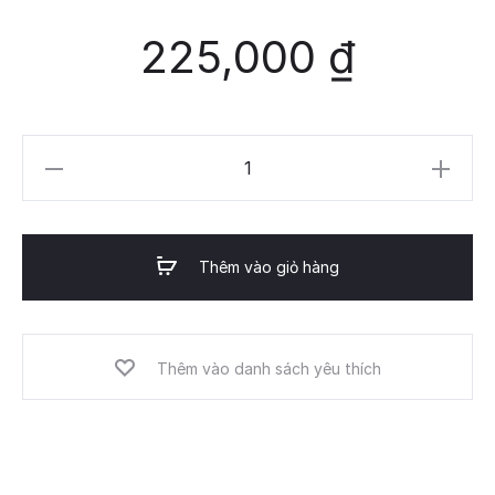
225,000
₫
Odin
Chair
số
lượng
Thêm vào giỏ hàng
Thêm vào danh sách yêu thích