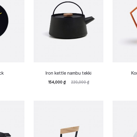
ck
Iron kettle nambu tekki
Ko
154,000
₫
220,000
₫