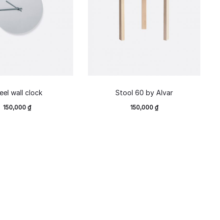
eel wall clock
Stool 60 by Alvar
150,000
₫
150,000
₫