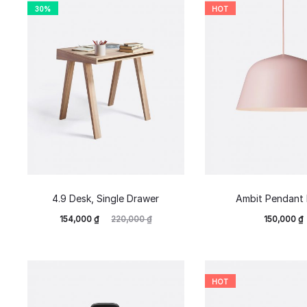
30%
HOT
4.9 Desk, Single Drawer
Ambit Pendant
154,000
₫
220,000
₫
150,000
₫
HOT