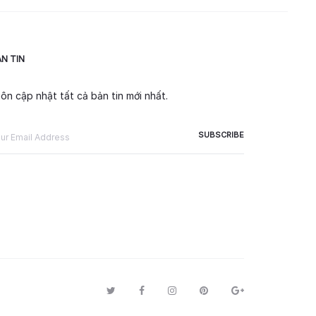
N TIN
ôn cập nhật tất cả bản tin mới nhất.
T
F
I
P
G
w
a
n
i
o
i
c
s
n
o