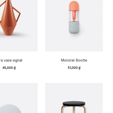
ra vase signal
Monster Bootle
45,000
₫
51,000
₫